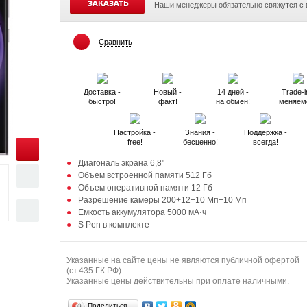
ЗАКАЗАТЬ
Наши менеджеры обязательно свяжутся с
Сравнить
Доставка -
Новый -
14 дней -
Trade-i
быстро!
факт!
на обмен!
меняем
Настройка -
Знания -
Поддержка -
free!
бесценно!
всегда!
Диагональ экрана 6,8"
Объем встроенной памяти 512 Гб
Объем оперативной памяти 12 Гб
Разрешение камеры 200+12+10 Мп+10 Мп
Емкость аккумулятора 5000 мА⋅ч
S Pen в комплекте
Указанные на сайте цены не являются публичной офертой
(ст.435 ГК РФ).
Указанные цены действительны при оплате наличными.
Поделиться…