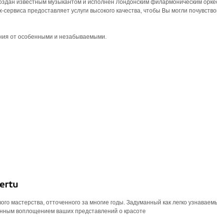
создан известным музыкантом и исполнен Лондонским филармоническим орке
-сервиса предоставляет услуги высокого качества, чтобы Вы могли почувств
ения от особенными и незабываемыми.
ertu
ивого мастерства, отточенного за многие годы. Задуманный как легко узнавае
сканным воплощением ваших представлений о красоте