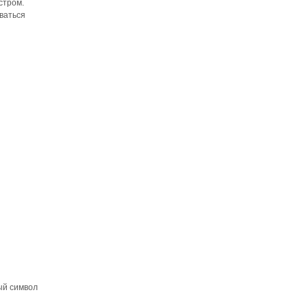
стром.
оваться
мый символ