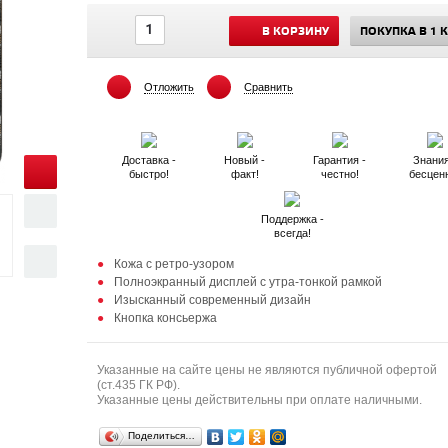
В КОРЗИНУ
ПОКУПКА В 1 
Отложить
Сравнить
Доставка -
Новый -
Гарантия -
Знания
быстро!
факт!
честно!
бесцен
Поддержка -
всегда!
Кожа с ретро-узором
Полноэкранный дисплей с утра-тонкой рамкой
Изысканный современный дизайн
Кнопка консьержа
Указанные на сайте цены не являются публичной офертой
(ст.435 ГК РФ).
Указанные цены действительны при оплате наличными.
Поделиться…