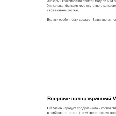
Знаковый классический рингтон модели был 
Уникальная функция круглосуточного консьерж
себя знаменитостью.
Все эти особенности сделают Ваши впечатл
Впервые полноэкранный V
Life Vision - продукт продуманного и кропотл
вашей элегантности, Life Vision станет изы