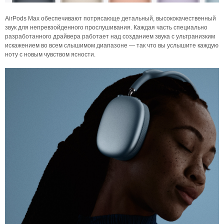
AirPods Max обеспечивают потрясающе детальный, высококачественный
звук для непревзойденного прослушивания. Каждая часть специально
разработанного драйвера работает над созданием звука с ультранизким
искажением во всем слышимом диапазоне — так что вы услышите каждую
ноту с новым чувством ясности.