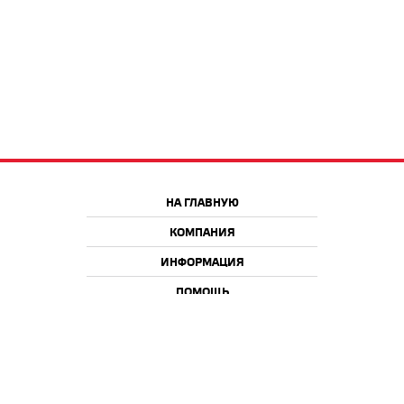
НА ГЛАВНУЮ
КОМПАНИЯ
ИНФОРМАЦИЯ
ПОМОЩЬ
Краснодар
Москва
+7 918 9 222 222
+7 988 666 666 8
+7 938 4 222 222
2026 © iQmac.ru