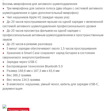
Восемь микрофонов для активного шумоподавления
Три микрофона для записи голоса (два общих с системой активного
шумоподавления и один дополнительный микрофон)
Чип наушников Apple H1 (каждая чашка уха)
До 20 часов прослушивания музыки на одной зарядке с включенной
системой активного шумоподавления профессионального уровня
До 20 часов просмотра фильмов на одной зарядке с
профессиональным активным шумоподавлением и пространственным
звуком
До 20 часов в режиме разговора
5 минут зарядки обеспечивают около 1,5 часов прослушивания
Хранение в Smart Case сохраняет заряд батареи в состоянии
сверхнизкого энергопотребления
Зарядка через USB‑C
Беспроводная технология Bluetooth 5.0
Размер 168,6 мм х 187,3 мм х 83,4 мм
Вес 386,2 грамма
Вес чехла 134,5 грамма
В комплекте: наушники, умный чехол, кабель для зарядки USB‑C,
документация
Похожие товары