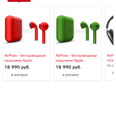
AirPods - беспроводные
AirPods - беспроводные
AirP
наушники Apple
наушники Apple
«Сер
(Красный, матовый)
(Зеленый, матовый)
На за
16 990 руб.
16 990 руб.
ЗА
В КОРЗИНУ
В КОРЗИНУ