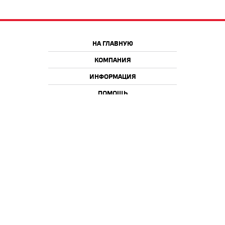
НА ГЛАВНУЮ
КОМПАНИЯ
ИНФОРМАЦИЯ
ПОМОЩЬ
Краснодар
Москва
+7 918 9 222 222
+7 988 666 666 8
+7 938 4 222 222
2026 © iQmac.ru
Все права защищены