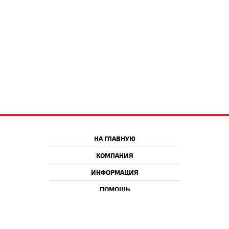
НА ГЛАВНУЮ
КОМПАНИЯ
ИНФОРМАЦИЯ
ПОМОЩЬ
Краснодар
Москва
+7 918 9 222 222
+7 988 666 666 8
+7 938 4 222 222