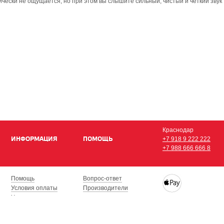
чески не ощущается, но при этом вы слышите сильный, чистый и четкий звук
Краснодар
ИНФОРМАЦИЯ
ПОМОЩЬ
+7 918 9 222 222
+7 988 666 666 8
Помощь
Вопрос-ответ
Условия оплаты
Производители
Условия доставки
Купить iPhone, iPad,
Гарантия на товар
с доставкой по Кра
Сочи, Геленджик, Н