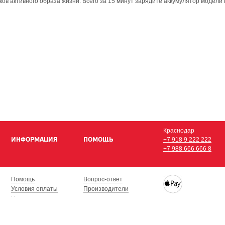
ов активного образа жизни. Всего за 15 минут зарядите аккумулятор модели 
Краснодар
ИНФОРМАЦИЯ
ПОМОЩЬ
+7 918 9 222 222
+7 988 666 666 8
Помощь
Вопрос-ответ
Условия оплаты
Производители
Условия доставки
Купить iPhone, iPad,
Гарантия на товар
с доставкой по Кра
Сочи, Геленджик, Н