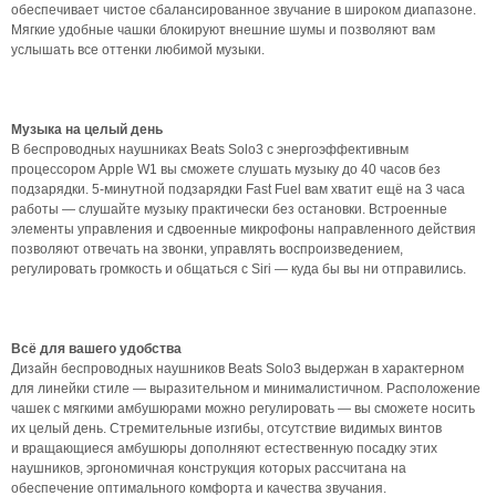
обеспечивает чистое сбалансированное звучание в широком диапазоне.
Мягкие удобные чашки блокируют внешние шумы и позволяют вам
услышать все оттенки любимой музыки.
Музыка на целый день
В беспроводных наушниках Beats Solo3 с энергоэффективным
процессором Apple W1 вы сможете слушать музыку до 40 часов без
подзарядки. 5‑минутной подзарядки Fast Fuel вам хватит ещё на 3 часа
работы — слушайте музыку практически без остановки. Встроенные
элементы управления и сдвоенные микрофоны направленного действия
позволяют отвечать на звонки, управлять воспроизведением,
регулировать громкость и общаться с Siri — куда бы вы ни отправились.
Всё для вашего удобства
Дизайн беспроводных наушников Beats Solo3 выдержан в характерном
для линейки стиле — выразительном и минималистичном. Расположение
чашек с мягкими амбушюрами можно регулировать — вы сможете носить
их целый день. Стремительные изгибы, отсутствие видимых винтов
и вращающиеся амбушюры дополняют естественную посадку этих
наушников, эргономичная конструкция которых рассчитана на
обеспечение оптимального комфорта и качества звучания.