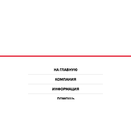
НА ГЛАВНУЮ
КОМПАНИЯ
ИНФОРМАЦИЯ
ПОМОЩЬ
Краснодар
Москва
+7 918 9 222 222
+7 988 666 666 8
+7 938 4 222 222