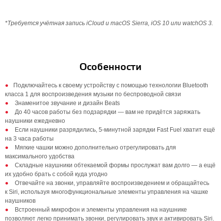
*Требуется учётная запись iCloud и macOS Sierra, iOS 10 или watchOS 3.
Особенности
Подключайтесь к своему устройству с помощью технологии Bluetooth
класса 1 для воспроизведения музыки по беспроводной связи
Знаменитое звучание и дизайн Beats
До 40 часов работы без подзарядки — вам не придётся заряжать
наушники ежедневно
Если наушники разрядились, 5‑минутной зарядки Fast Fuel хватит ещё
на 3 часа работы
Мягкие чашки можно дополнительно отрегулировать для
максимального удобства
Складные наушники обтекаемой формы прослужат вам долго — а ещё
их удобно брать с собой куда угодно
Отвечайте на звонки, управляйте воспроизведением и обращайтесь
к Siri, используя многофункциональные элементы управления на чашке
наушников
Встроенный микрофон и элементы управления на наушнике
позволяют легко принимать звонки, регулировать звук и активировать Siri.