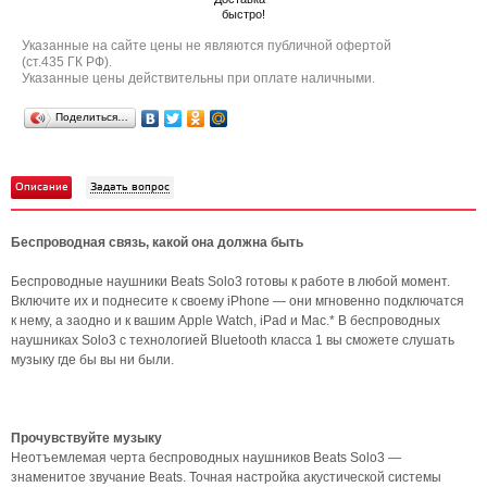
быстро!
Указанные на сайте цены не являются публичной офертой
(ст.435 ГК РФ).
Указанные цены действительны при оплате наличными.
Поделиться…
Описание
Задать вопрос
Беспроводная связь, какой она должна быть
Беспроводные наушники Beats Solo3 готовы к работе в любой момент.
Включите их и поднесите к своему iPhone — они мгновенно подключатся
к нему, а заодно и к вашим Apple Watch, iPad и Mac.* В беспроводных
наушниках Solo3 с технологией Bluetooth класса 1 вы сможете слушать
музыку где бы вы ни были.
Прочувствуйте музыку
Неотъемлемая черта беспроводных наушников Beats Solo3 —
знаменитое звучание Beats. Точная настройка акустической системы