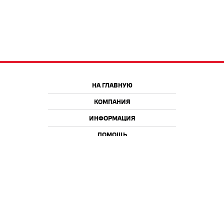
НА ГЛАВНУЮ
КОМПАНИЯ
ИНФОРМАЦИЯ
ПОМОЩЬ
Краснодар
Москва
+7 918 9 222 222
+7 988 666 666 8
+7 938 4 222 222
2026 © iQmac.ru
Все права защищены