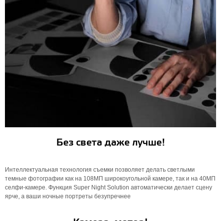
Без света даже лучше!
Интеллектуальная технология съемки позволяет делать светлыми
темные фотографии как на 108МП широкоугольной камере, так и на 40МП
селфи-камере. Функция Super Night Solution автоматически делает сцену
ярче, а ваши ночные портреты безупречнее