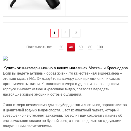
1
2
3
Показывать по:
20
40
60
80
100
Купить экшн-камеры можно в наших магазинах Москвы и Краснодара
Если вы ведете активный образ жизни, то качественная экшн-камера –
это ваш гаджет №1. Фиксируйте на камеру свои приключения и самые
яркие моменты жизни. Компактная камера в ударо- и влагозащитном
корпусе снимает четкое и красочное видео, позволяя передать
настоящие живые эмоции и острые ощущения.
Экшн-камера незаменима для сноубордистов и лыжников, парашютистов
и ценителей водных видов спорта. Этот компактный гаджет, который
совершенно не стесняет движений, позволит вам сохранить память об
экстремальном сплаве по бурной реке, а также поделиться с друзьями
полученными впечатлениями.