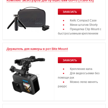
Комплект аксессуаров для путешествий GoPro (Travel Kit)
ЗАКАЗАТЬ
Кейс Compact Case
Мини-штатив Shorty
Прищепка Clip Mount с
быстросъемным креплением
Держатель для камеры в рот Bite Mount
ЗАКАЗАТЬ
Крепление-капа
Для видеосъемки без
помощи рук
Можно легко менять
ракурс