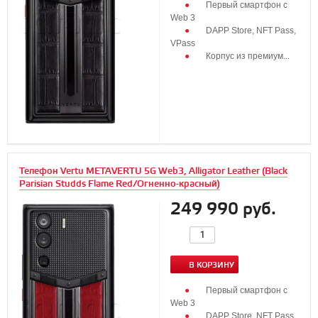
Первый смартфон с
Web 3
DAPP Store, NFT Pass,
VPass
Корпус из премиум...
Телефон Vertu METAVERTU 5G Web3, Alligator Leather (Black
Parisian Studds Flame Red/Огненно-красный)
249 990 руб.
В КОРЗИНУ
Первый смартфон с
Web 3
DAPP Store, NFT Pass,