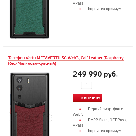
VPass
Корпус из премиум...
Телефон Vertu METAVERTU 5G Web3, Calf Leather (Raspberry
Red/Малиново-красный)
249 990 руб.
В КОРЗИНУ
Первый смартфон с
Web 3
DAPP Store, NFT Pass,
VPass
Корпус из премиум...