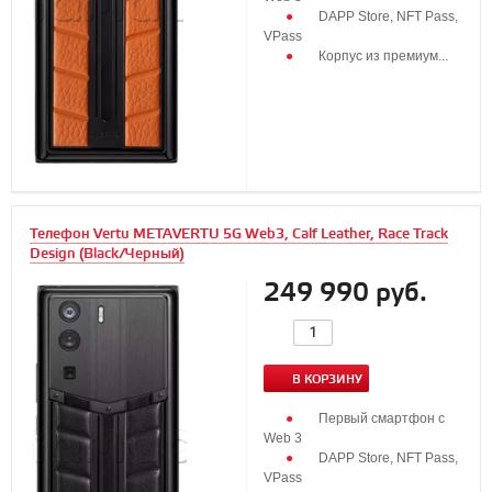
DAPP Store, NFT Pass,
VPass
Корпус из премиум...
Телефон Vertu METAVERTU 5G Web3, Calf Leather, Race Track
Design (Black/Черный)
249 990 руб.
В КОРЗИНУ
Первый смартфон с
Web 3
DAPP Store, NFT Pass,
VPass