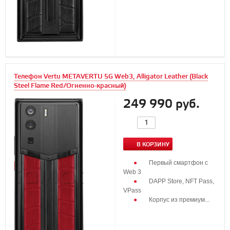
Телефон Vertu METAVERTU 5G Web3, Alligator Leather (Black
Steel Flame Red/Огненно-красный)
249 990 руб.
В КОРЗИНУ
Первый смартфон с
Web 3
DAPP Store, NFT Pass,
VPass
Корпус из премиум...