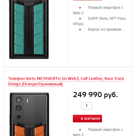
Первый смартфон с
Web 3
DAPP Store, NFT Pass,
VPass
Корпус из премиум...
Телефон Vertu METAVERTU 5G Web3, Calf Leather, Race Track
Design (Orange/Оранжевый)
249 990 руб.
В КОРЗИНУ
Первый смартфон с
Web 3