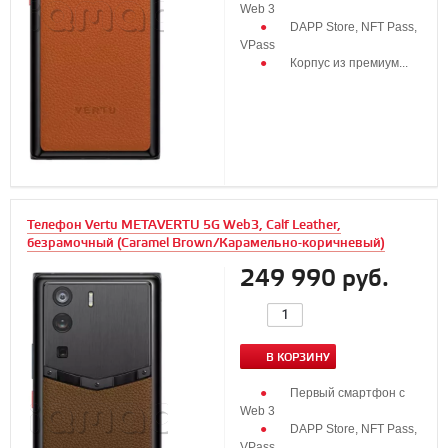
Web 3
DAPP Store, NFT Pass,
VPass
Корпус из премиум...
Телефон Vertu METAVERTU 5G Web3, Calf Leather,
безрамочный (Caramel Brown/Карамельно-коричневый)
249 990 руб.
В КОРЗИНУ
Первый смартфон с
Web 3
DAPP Store, NFT Pass,
VPass