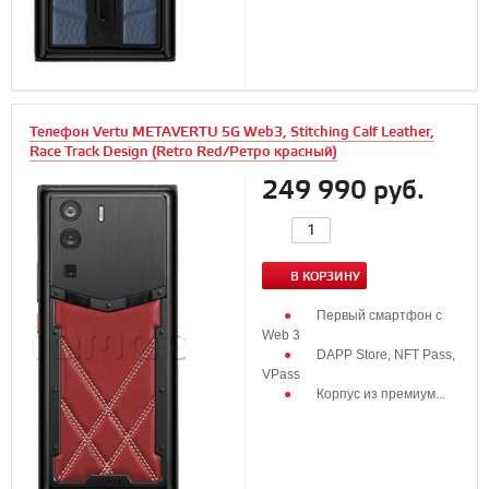
Телефон Vertu METAVERTU 5G Web3, Stitching Calf Leather,
Race Track Design (Retro Red/Ретро красный)
249 990 руб.
В КОРЗИНУ
Первый смартфон с
Web 3
DAPP Store, NFT Pass,
VPass
Корпус из премиум...