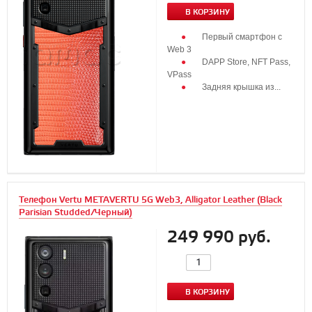
В КОРЗИНУ
Первый смартфон с
Web 3
DAPP Store, NFT Pass,
VPass
Задняя крышка из...
Телефон Vertu METAVERTU 5G Web3, Alligator Leather (Black
Parisian Studded/Черный)
249 990 руб.
В КОРЗИНУ