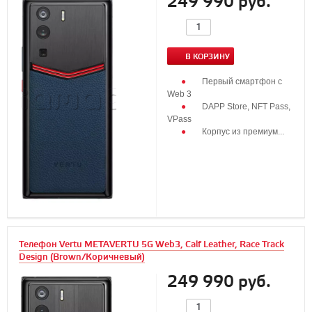
249 990 руб.
В КОРЗИНУ
Первый смартфон с
Web 3
DAPP Store, NFT Pass,
VPass
Корпус из премиум...
Телефон Vertu METAVERTU 5G Web3, Calf Leather, Race Track
Design (Brown/Коричневый)
249 990 руб.